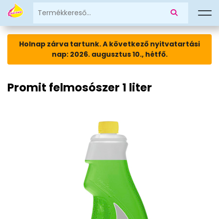
Holnap zárva tartunk. A következő nyitvatartási
nap: 2026. augusztus 10., hétfő.
Promit felmosószer 1 liter