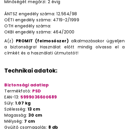
Minőségét megőrzi: 2 évig
ÁNTSZ engedély száma: 12.564/98
OÉTI engedély száma: 4719-2/1999
OTH engedély száma:
OKBI engedély száma: 464/2000
A(z)
PROMIT (felmosószer)
alkalmazásakor ügyeljen
a biztonságra! Használat előtt mindig olvassa el a
címkét és a használati útmutatót!
Technikai adatok:
Biztonsági adatlap
Termékfotó:
PSD
EAN-13:
5999036600689
Súly:
1.07 kg
Szélesség:
13 cm
Magasság:
30 cm
Mélység:
7 cm
Gyűjtő csomagolás:
8 db