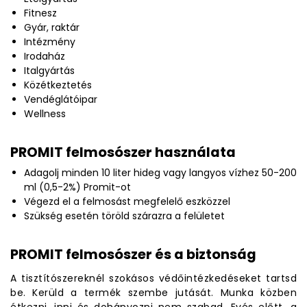
Fitnesz
Gyár, raktár
Intézmény
Irodaház
Italgyártás
Közétkeztetés
Vendéglátóipar
Wellness
PROMIT felmosószer használata
Adagolj minden 10 liter hideg vagy langyos vízhez 50-200
ml (0,5-2%) Promit-ot
Végezd el a felmosást megfelelő eszközzel
Szükség esetén töröld szárazra a felületet
PROMIT felmosószer és a biztonság
A tisztítószereknél szokásos védőintézkedéseket tartsd
be. Kerüld a termék szembe jutását. Munka közben