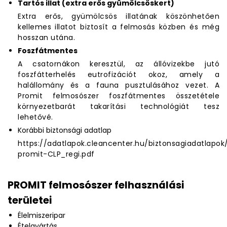
Tartós illat (extra erős gyümölcsöskert)
Extra erős, gyümölcsös illatának köszönhetően
kellemes illatot biztosít a felmosás közben és még
hosszan utána.
Foszfátmentes
A csatornákon keresztül, az állóvizekbe jutó
foszfátterhelés eutrofizációt okoz, amely a
halállomány és a fauna pusztulásához vezet. A
Promit felmosószer foszfátmentes összetétele
környezetbarát takarítási technológiát tesz
lehetővé.
Korábbi biztonsági adatlap
https://adatlapok.cleancenter.hu/biztonsagiadatlapok
promit-CLP_regi.pdf
PROMIT felmosószer felhasználási
területei
Élelmiszeripar
Ételgyártás