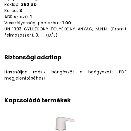
Raklap:
360 db
Bárca:
3
ADR szorzó:
1
Vesszélyességi pontszám:
1.00
UN 1993 GYÚLÉKONY FOLYÉKONY ANYAG, M.N.N. (Promit
felmosószer), 3, III, (D/E)
Biztonsági adatlap
Használjon másik böngészőt a beágyazott PDF
megjelenítéséhez!
Kapcsolódó termékek