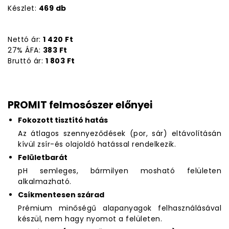
Készlet:
469 db
Nettó ár:
1 420 Ft
27% ÁFA:
383 Ft
Bruttó ár:
1 803 Ft
PROMIT felmosószer előnyei
Fokozott tisztító hatás
Az átlagos szennyeződések (por, sár) eltávolításán
kívül zsír-és olajoldó hatással rendelkezik.
Felületbarát
pH semleges, bármilyen mosható felületen
alkalmazható.
Csíkmentesen szárad
Prémium minőségű alapanyagok felhasználásával
készül, nem hagy nyomot a felületen.